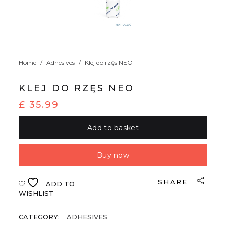
Home
/
Adhesives
/
Klej do rzęs NEO
KLEJ DO RZĘS NEO
£
35.99
Add to basket
Buy now
SHARE
ADD TO
WISHLIST
CATEGORY:
ADHESIVES