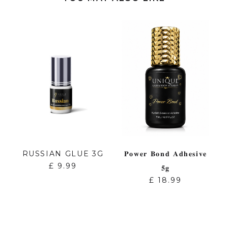
RUSSIAN GLUE 3G
𝐏𝐨𝐰𝐞𝐫 𝐁𝐨𝐧𝐝 𝐀𝐝𝐡𝐞𝐬𝐢𝐯𝐞
£
9.99
𝟓𝐠
£
18.99