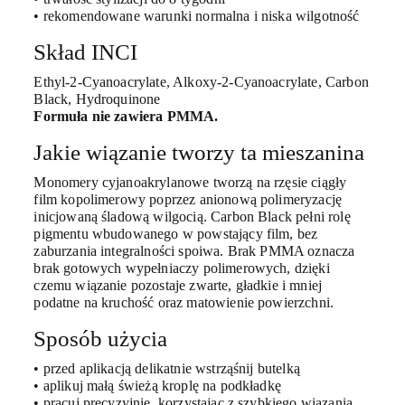
• rekomendowane warunki normalna i niska wilgotność
Skład INCI
Ethyl-2-Cyanoacrylate, Alkoxy-2-Cyanoacrylate, Carbon
Black, Hydroquinone
Formuła nie zawiera PMMA.
Jakie wiązanie tworzy ta mieszanina
Monomery cyjanoakrylanowe tworzą na rzęsie ciągły
film kopolimerowy poprzez anionową polimeryzację
inicjowaną śladową wilgocią. Carbon Black pełni rolę
pigmentu wbudowanego w powstający film, bez
zaburzania integralności spoiwa. Brak PMMA oznacza
brak gotowych wypełniaczy polimerowych, dzięki
czemu wiązanie pozostaje zwarte, gładkie i mniej
podatne na kruchość oraz matowienie powierzchni.
Sposób użycia
• przed aplikacją delikatnie wstrząśnij butelką
• aplikuj małą świeżą kroplę na podkładkę
• pracuj precyzyjnie, korzystając z szybkiego wiązania