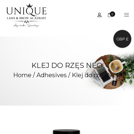
0
GBP £
KLEJ DO RZĘS NEO
Home
/
Adhesives
/
Klej do rzęs NEO